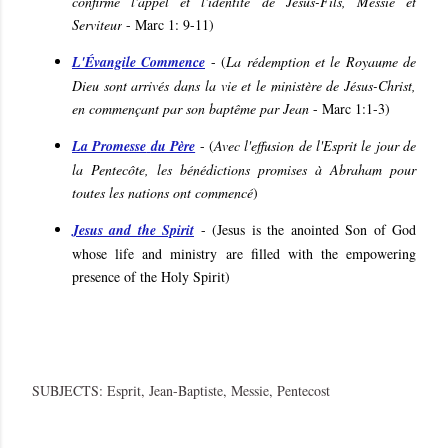
confirmé l'appel et l'identité de Jésus-Fils, Messie et
Serviteur
- Marc 1: 9-11
)
L'Évangile Commence
- (
La rédemption et le Royaume de
Dieu sont arrivés dans la vie et le ministère de Jésus-Christ,
en commençant par son baptême par Jean
- Marc 1:1-3
)
La Promesse
du Père
- (
Avec l'effusion de l'Esprit le jour de
la Pentecôte, les bénédictions promises à Abraham pour
toutes les nations ont commencé
)
Jesus and the Spirit
- (
Jesus is the anointed Son of God
whose life and ministry are filled with the empowering
presence of the Holy Spirit
)
SUBJECTS:
Esprit
Jean-Baptiste
Messie
Pentecost