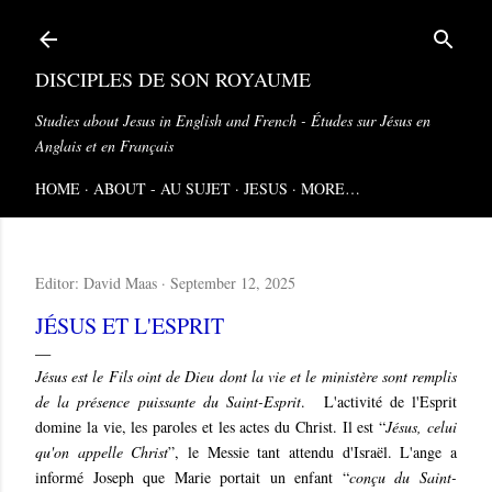
Skip to main content
DISCIPLES DE SON ROYAUME
Studies about Jesus in English and French - Études sur Jésus en
Anglais et en Français
HOME
ABOUT - AU SUJET
JESUS
MORE…
Editor:
David Maas
September 12, 2025
JÉSUS ET L'ESPRIT
Jésus est le Fils oint de Dieu dont la vie et le ministère sont remplis
de la présence puissante du Saint-Esprit
.
L'activité de l'Esprit
domine la vie, les paroles et les actes du Christ. Il est “
Jésus, celui
qu'on appelle Christ
”, le Messie tant attendu d'Israël. L'ange a
informé Joseph que Marie portait un enfant “
conçu du Saint-