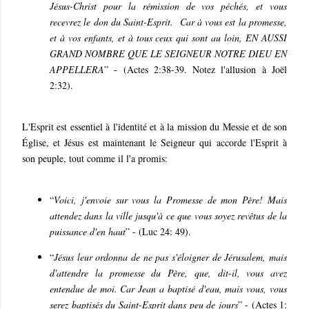
Jésus-Christ pour la rémission de vos péchés, et vous
recevrez le don du Saint-Esprit. Car à vous est la promesse,
et à vos enfants, et à tous ceux qui sont au loin, EN AUSSI
GRAND NOMBRE QUE LE SEIGNEUR NOTRE DIEU EN
APPELLERA
” - (Actes 2:38-39. Notez l'allusion à Joël
2:32).
L'Esprit est essentiel à l'identité et à la mission du Messie et de son
Église, et Jésus est maintenant le Seigneur qui accorde l'Esprit à
son peuple, tout comme il l'a promis:
“
Voici, j'envoie sur vous la Promesse de mon Père! Mais
attendez dans la ville jusqu'à ce que vous soyez revêtus de la
puissance d'en haut
” - (Luc 24: 49).
“
Jésus leur ordonna de ne pas s'éloigner de Jérusalem, mais
d'attendre la promesse du Père, que, dit-il, vous avez
entendue de moi. Car Jean a baptisé d'eau, mais vous, vous
serez baptisés du Saint-Esprit dans peu de jours
” - (Actes 1: