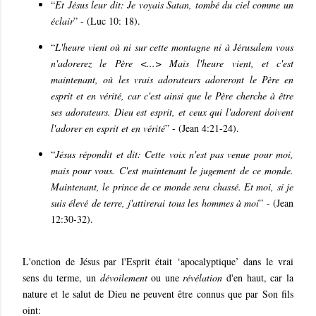
“
Et Jésus leur dit: Je voyais Satan, tombé du ciel comme un
éclair
” - (Luc 10: 18).
“
L'heure vient où ni sur cette montagne ni à Jérusalem vous
n'adorerez le Père <...> Mais l'heure vient, et c'est
maintenant, où les vrais adorateurs adoreront le Père en
esprit et en vérité, car c'est ainsi que le Père cherche à être
ses adorateurs. Dieu est esprit, et ceux qui l'adorent doivent
l'adorer en esprit et en vérité
” - (Jean 4:21-24).
“
Jésus répondit et dit: Cette voix n'est pas venue pour moi,
mais pour vous. C'est maintenant le jugement de ce monde.
Maintenant, le prince de ce monde sera chassé. Et moi, si je
suis élevé de terre, j'attirerai tous les hommes à moi
” - (Jean
12:30-32).
L'onction de Jésus par l'Esprit était ‘apocalyptique’ dans le vrai
sens du terme, un
dévoilement
ou une
révélation
d'en haut, car la
nature et le salut de Dieu ne peuvent être connus que par Son fils
oint: