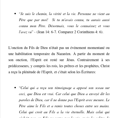
“
Je suis le chemin, la vérité et la vie. Personne ne vient au
Père que par moi! Si tu m'avais connu, tu aurais aussi
connu mon Père. Désormais, vous le connaissez et vous
l'avez vu
” - (Jean 14: 6-7. Comparez 2 Corinthiens 4: 6).
L'onction du Fils de Dieu n'était pas un événement momentané ou
une habilitation temporaire du Nazaréen. À partir du moment de
son onction, l'Esprit est resté sur Jésus. Contrairement à ses
prédécesseurs, y compris les rois, les prêtres et les prophètes, Christ
a reçu la plénitude de l'Esprit, et c'était selon les Écritures:
“
Celui qui a reçu son témoignage a apposé son sceau sur
ceci, que Dieu est vrai. Car celui que Dieu a envoyé dit les
paroles de Dieu, car il ne donne pas l'Esprit avec mesure. Le
Père aime le Fils et a remis toutes choses entre ses mains.
Celui qui croit au Fils a la vie éternelle. Mais celui qui
n'obéit pas au Fils ne verra pas la vie, mais la colère de