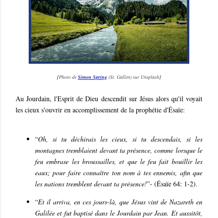
[
Photo de
Simon Spring
(St. Gallen) sur Unsplash
]
Au Jourdain, l'Esprit de Dieu descendit sur Jésus alors qu'il voyait
les cieux s'ouvrir en accomplissement de la prophétie d'Ésaïe:
“
Oh, si tu déchirais les cieux, si tu descendais, si les
montagnes tremblaient devant ta présence, comme lorsque le
feu embrase les broussailles, et que le feu fait bouillir les
eaux; pour faire connaître ton nom à tes ennemis, afin que
les nations tremblent devant ta présence!
”- (Ésaïe 64: 1-2).
“
Et il arriva, en ces jours-là, que Jésus vint de Nazareth en
Galilée et fut baptisé dans le Jourdain par Jean. Et aussitôt,