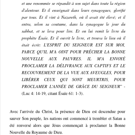
et une renommée se répandit à son sujet dans toute la région
d'alentour. Et il enseignait dans leurs synagogues, glorifié
par tous. Et il vint à Nazareth, où il avait été élevé; et il
entra, selon sa coutume, dans la synagogue le jour du
sabbat, et se leva pour lire. Et on lui remit le livre du
prophète Ésaïe. Et il ouvrit le livre, et trouva le lieu où il
était écrit: L'ESPRIT DU SEIGNEUR EST SUR MOI,
PARCE QU'IL M'A OINT POUR PRÊCHER LA BONNE
NOUVELLE AUX PAUVRES. IL M'A ENVOYÉ
PROCLAMER LA DÉLIVRANCE AUX CAPTIFS ET LE
RECOUVREMENT DE LA VUE AUX AVEUGLES, POUR
LIBÉRER CEUX QUI SONT MEURTRIS, POUR
PROCLAMER L'ANNÉE DE GRÂCE DU SEIGNEUR
” -
(Luc 4: 14-19, citant Ésaïe 61: 1-3).
Avec l'arrivée du Christ, la présence de Dieu est descendue pour
sauver Son peuple, les nations ont commencé à trembler et Satan a
été renversé alors que Jésus commençait à proclamer la Bonne
Nouvelle du Royaume de Dieu.