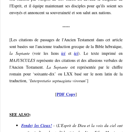
l'Esprit, et il équipe maintenant ses disciples pour qu'ils soient ses
envoyés et annoncent sa souveraineté et son salut aux nations.
-----
[Les citations de passages de l'Ancien Testament dans cet article
sont basées sur l'ancienne traduction grecque de la Bible hébraïque,
la Septante
(voir les liens
ici
et
ici
). Le texte imprimé en
MAJUSCULES
représente des citations et des allusions verbales de
l'Ancien Testament.
La Septante
est représentée par le chiffre
romain pour ‘soixante-dix’ ou LXX basé sur le nom latin de la
traduction, ‘
Interpretatio septuaginta virorum
’]
PDF Copy
[
]
SEE ALSO
:
Fendez les Cieux!
- (
L'Esprit de Dieu et la voix du ciel ont